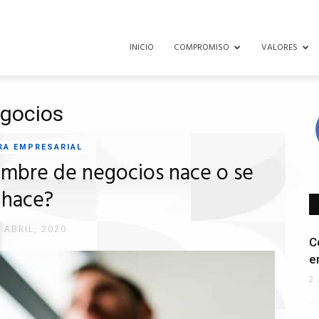
INICIO
COMPROMISO
VALORES
egocios
RA EMPRESARIAL
ombre de negocios nace o se
hace?
 ABRIL, 2020
C
e
2