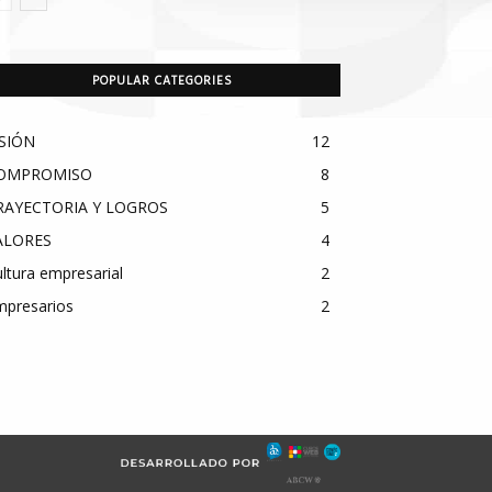
POPULAR CATEGORIES
ISIÓN
12
OMPROMISO
8
RAYECTORIA Y LOGROS
5
ALORES
4
ltura empresarial
2
mpresarios
2