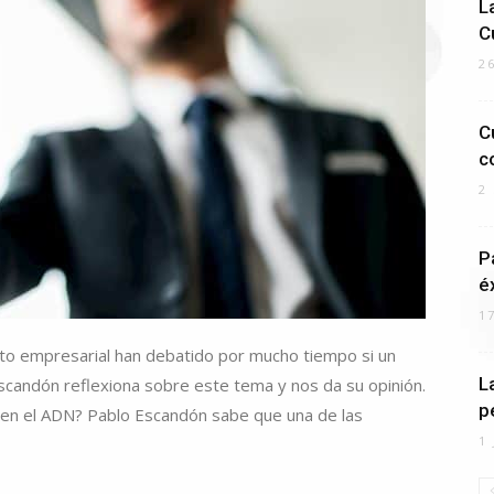
L
C
2
C
c
2
P
é
1
ito empresarial han debatido por mucho tiempo si un
L
candón reflexiona sobre este tema y nos da su opinión.
p
 en el ADN? Pablo Escandón sabe que una de las
1