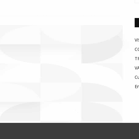
V
C
T
V
Cu
E