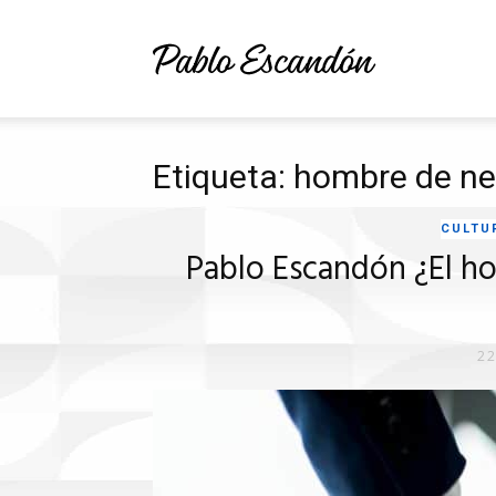
Pablo
Etiqueta: hombre de n
Escandón
CULTU
Pablo Escandón ¿El h
Cusi
22