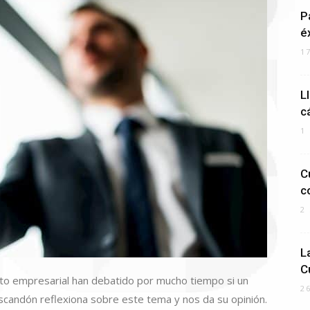
P
é
1
L
c
1
C
c
2
L
C
ito empresarial han debatido por mucho tiempo si un
2
candón reflexiona sobre este tema y nos da su opinión.