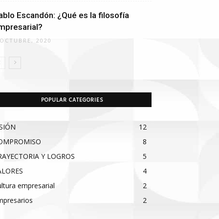
ablo Escandón: ¿Qué es la filosofía
mpresarial?
 OCTUBRE, 2020
POPULAR CATEGORIES
ISIÓN
12
OMPROMISO
8
RAYECTORIA Y LOGROS
5
ALORES
4
ltura empresarial
2
mpresarios
2