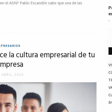
 en el ADN? Pablo Escandón sabe que una de las
P
e
9
MPRESARIOS
e la cultura empresarial de tu
mpresa
V
C
 ABRIL, 2020
T
V
Cu
E