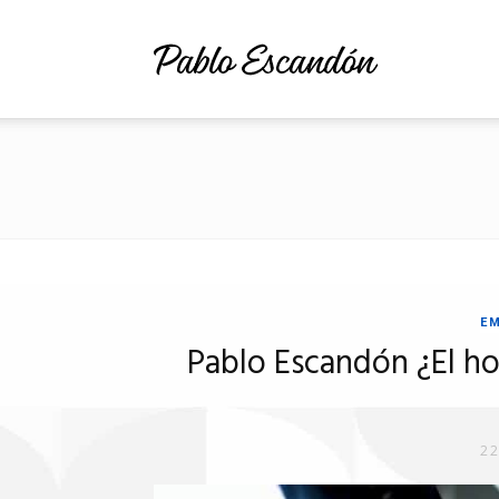
Pablo
Escandón
Cusi
E
Pablo Escandón ¿El h
22